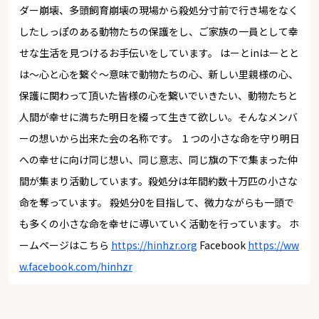
ダー崩壊、多頭飼育崩壊の現場から殺処分寸前で行き場をなく
したしっぽのある動物たちの保護をし、ご家族の一員として幸
せな生活を見つけるお手伝いをしています。 はーとinはーとと
は～心と心を繋ぐ～意味で動物たちの心、新しい里親様の心、
保護に関わって頂いた皆様の心を繋いでいきたい、動物たちと
人間が幸せに満ちた明日を綴って生きて欲しい。そんなメンバ
ーの想いから出来た会の名称です。 １つの小さな命を守り明日
への幸せに向け同じ想い、同じ意志、同じ旗の下で集まった仲
間が集まり活動しています。殺処分は年間約数十万匹の小さな
命を奪っています。 殺処分0を目指して、微力ながらも一頭で
も多くの小さな命を幸せに導いていく活動を行っています。 ホ
ームページはこちら
https://hinhzr.org
Facebook
https://ww
w.facebook.com/hinhzr