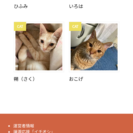
ひふみ
いろは
CAT
CAT
朔（さく）
おこげ
運営者情報
譲渡応援「イチオシ」