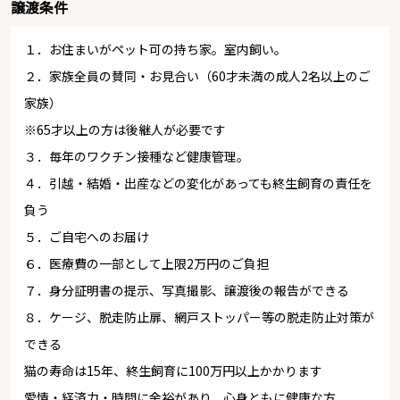
譲渡条件
１．お住まいがペット可の持ち家。室内飼い。
２．家族全員の賛同・お見合い（60才未満の成人2名以上のご
家族）
※65才以上の方は後継人が必要です
３．毎年のワクチン接種など健康管理。
４．引越・結婚・出産などの変化があっても終生飼育の責任を
負う
５．ご自宅へのお届け
６．医療費の一部として上限2万円のご負担
７．身分証明書の提示、写真撮影、譲渡後の報告ができる
８．ケージ、脱走防止扉、網戸ストッパー等の脱走防止対策が
できる
猫の寿命は15年、終生飼育に100万円以上かかります
愛情・経済力・時間に余裕があり、心身ともに健康な方