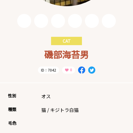
CAT
磯部海苔男
ID：7042
性別
オス
種類
猫
/
キジトラ白猫
毛色