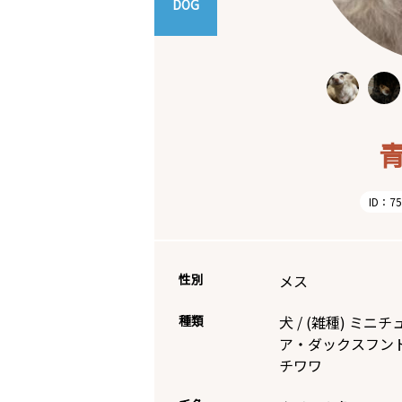
DOG
ID：75
性別
メス
種類
犬
/
(雑種)
ミニチ
ア・ダックスフン
チワワ