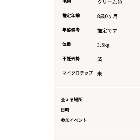
毛色
クリーム色
推定年齢
8歳0ヶ月
年齢備考
推定です
体重
3.5
kg
不妊去勢
済
マイクロチップ
未
会える場所
日時
参加イベント