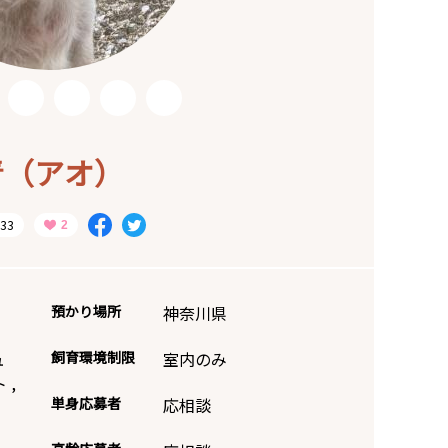
青（アオ）
33
預かり場所
神奈川県
ュ
飼育環境制限
室内のみ
ト
,
単身応募者
応相談