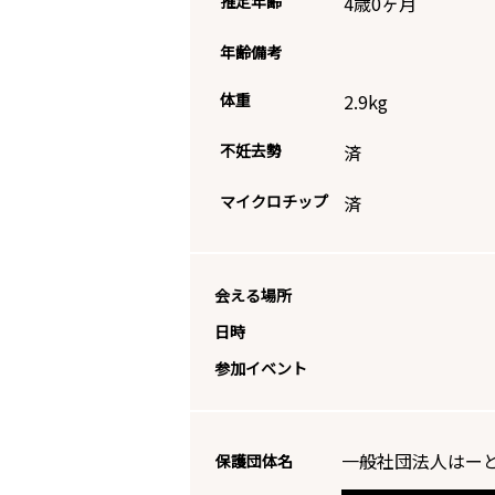
推定年齢
4歳0ヶ月
年齢備考
体重
2.9
kg
不妊去勢
済
マイクロチップ
済
会える場所
日時
参加イベント
一般社団法人はーと
保護団体名