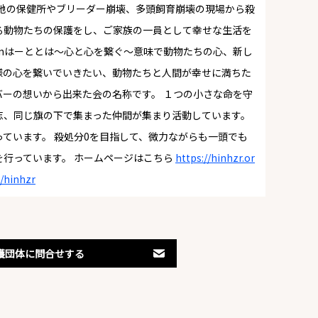
各地の保健所やブリーダー崩壊、多頭飼育崩壊の現場から殺
る動物たちの保護をし、ご家族の一員として幸せな生活を
inはーととは～心と心を繋ぐ～意味で動物たちの心、新し
様の心を繋いでいきたい、動物たちと人間が幸せに満ちた
ーの想いから出来た会の名称です。 １つの小さな命を守
志、同じ旗の下で集まった仲間が集まり活動しています。
ています。 殺処分0を目指して、微力ながらも一頭でも
行っています。 ホームページはこちら
https://hinhzr.or
/hinhzr
護団体に問合せする