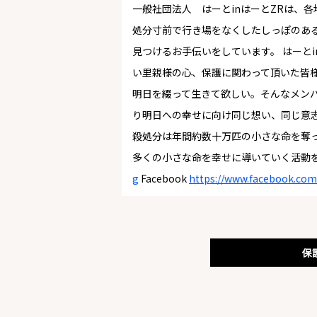
一般社団法人 はーとinはーとZRは、
処分寸前で行き場をなくしたしっぽのあ
見つけるお手伝いをしています。 はーと
い里親様の心、保護に関わって頂いた皆
明日を綴って生きて欲しい。そんなメンバ
り明日への幸せに向け同じ想い、同じ意
殺処分は年間約数十万匹の小さな命を奪っ
多くの小さな命を幸せに導いていく活動を
g
Facebook
https://www.facebook.com
保