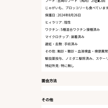
フード : 吉岡のフード（馬肉）25g✖️2回
じゃがいも、ブロッコリーも食べていま
保護日 : 2024年8月26日
ヒィラリア : 陰性
ワクチン : 5種混合ワクチン接種済み
マイクロチップ : 装着済み
避妊・去勢 : 手術済み
その他 : 触診・聴診・血液検査・検便異
駆虫薬投与、ノミダニ駆除済み、スケー
特記所見 : 特に無し
面会方法
その他