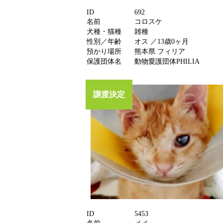
ID
692
名前
コロスケ
犬種・猫種
雑種
性別／年齢
オス ／13歳0ヶ月
預かり場所
熊本県 フィリア
保護団体名
動物愛護団体PHILIA
譲渡決定
ID
5453