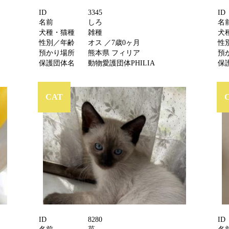
ID
3345
ID
名前
しろ
名
犬種・猫種
雑種
犬
性別／年齢
オス ／7歳0ヶ月
性
預かり場所
熊本県 フィリア
預
保護団体名
動物愛護団体PHILIA
保
CAT
ID
8280
ID