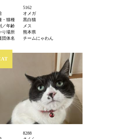
5162
前
オメガ
種・猫種
黒白猫
別／年齢
メス
かり場所
熊本県
護団体名
チームにゃわん
CAT
8288