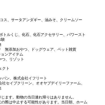
、タコス、サータアンダギー、油みそ、クリームソー
ざれボトルくじ、化石、化石アクセサリー、パワースト
体験
物
リ 無添加おやつ、ドッグウェア、ペット雑貨
ションアイテム
やつ、リゾット
ェクト
ャパン、株式会社イフリート
式会社セイブクリーン、オオヤブデイリーファーム、
他
準じます。動物の当日連れ帰りはありません。
天の際は中止する可能性があります。当日朝、ホーム