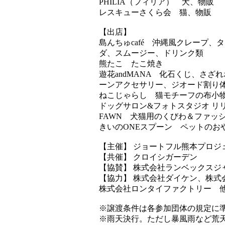
PHILIA（フィリア） 犬、物販
レスキューさくら会 猫、物販
【出店】
島んちゅcafé 沖縄風クレープ
ダ、スムージー、ドリンク類
熊たこ たこ焼き
遊花andMANA 化石くじ、さ
ーンアクセサリー、ジオード割り
ねこじゃらし 猫モチーフの布小
ドッグサロン&フォトスタジオ リ
FAWN 犬猫用のくびわ＆ファッ
きいのONEスプーン ペットのお
【主催】 ジョートフル熊本プロジ
【共催】 クロイシガーデン
【協賛】 株式会社ランベックスジ
【協力】 株式会社ダイケン、株
株式会社ロンタイファクトリー 
※譲渡条件は各参加団体の規定に
※雨天決行。ただし暴風雨など荒