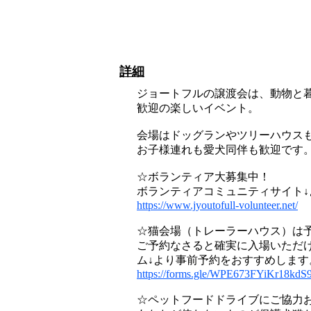
詳細
ジョートフルの譲渡会は、動物と
歓迎の楽しいイベント。
会場はドッグランやツリーハウス
お子様連れも愛犬同伴も歓迎です
☆ボランティア大募集中！
ボランティアコミュニティサイト
https://www.jyoutofull-volunteer.net/
☆猫会場（トレーラーハウス）は
ご予約なさると確実に入場いただ
ム↓より事前予約をおすすめします
https://forms.gle/WPE673FYiKr18kdS
☆ペットフードドライブにご協力