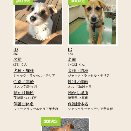
譲渡決定
譲渡決定
ID
ID
567
435
名前
名前
ぽむ くん
いなほ くん
犬種・猫種
犬種・猫種
ジャック・ラッセル・テリア
ジャック・ラッセル・テリア
性別／年齢
性別／年齢
オス ／7歳4ヶ月
オス ／2歳0ヶ月
預かり場所
預かり場所
茨城県 つくば市
埼玉県 上尾市
保護団体名
保護団体名
ジャックラッセルテリア単犬種レスキュー「ジャックの里」
ジャックラッセルテリア単犬種レスキュー「ジャックの里」
譲渡決定