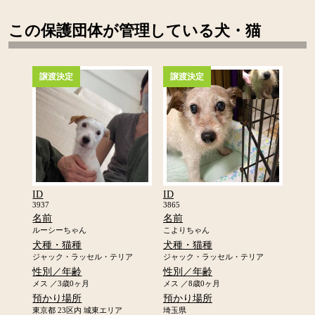
この保護団体が管理している犬・猫
譲渡決定
譲渡決定
ID
ID
3937
3865
名前
名前
ルーシーちゃん
こよりちゃん
犬種・猫種
犬種・猫種
ジャック・ラッセル・テリア
ジャック・ラッセル・テリア
性別／年齢
性別／年齢
メス ／3歳0ヶ月
メス ／8歳0ヶ月
預かり場所
預かり場所
東京都 23区内 城東エリア
埼玉県