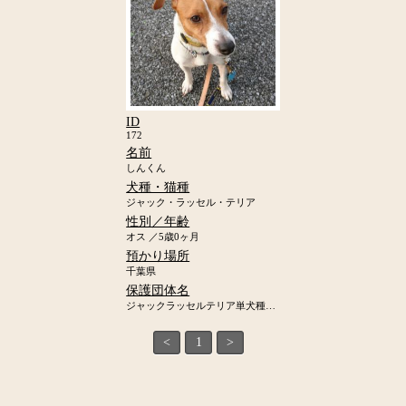
ID
172
名前
しんくん
犬種・猫種
ジャック・ラッセル・テリア
性別／年齢
オス ／5歳0ヶ月
預かり場所
千葉県
保護団体名
ジャックラッセルテリア単犬種レスキュー「ジャックの里」
<
1
>