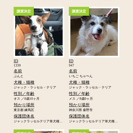
譲渡決定
譲渡決定
ID
ID
1339
947
名前
名前
ぷんと
いちご ちゃ〜ん
犬種・猫種
犬種・猫種
ジャック・ラッセル・テリア
ジャック・ラッセル・テリア
性別／年齢
性別／年齢
オス ／0歳10ヶ月
メス ／8歳0ヶ月
預かり場所
預かり場所
東京都 練馬区
神奈川県 秦野市
保護団体名
保護団体名
ジャックラッセルテリア単犬種レスキュー「ジャックの里」
ジャックラッセルテリア単犬種レスキュー「ジャックの里」