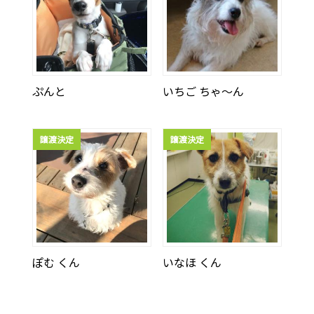
ぷんと
いちご ちゃ〜ん
譲渡決定
譲渡決定
ぽむ くん
いなほ くん