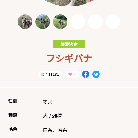
譲渡決定
フシギバナ
ID：11181
性別
オス
種類
犬
/
雑種
毛色
白系、茶系