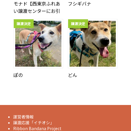
モナド【西東京ふれあ
フシギバナ
い譲渡センターにお引
越ししました】
譲渡決定
譲渡決定
ぽの
どん
運営者情報
譲渡応援「イチオシ」
Ribbon Bandana Project