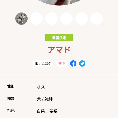
譲渡決定
アマド
ID：11307
性別
オス
種類
犬
/
雑種
毛色
白系、茶系