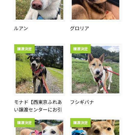
ルアン
グロリア
譲渡決定
譲渡決定
モナド【西東京ふれあ
フシギバナ
い譲渡センターにお引
越ししました】
譲渡決定
譲渡決定