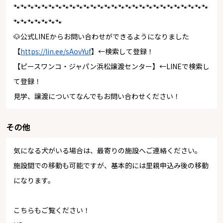
🐾🐾🐾🐾🐾🐾🐾🐾🐾🐾🐾🐾🐾🐾🐾🐾🐾🐾🐾🐾🐾🐾🐾🐾🐾🐾🐾🐾
🐾🐾🐾🐾🐾🐾🐾
🐶公式LINEからお問い合わせができるようになりました
【
https://lin.ee/sAovYuf
】←検索して登録！
【ピースワンコ・ジャパン浜松譲渡センター】←LINEで検索し
て登録！
見学、譲渡についてなんでもお問い合わせください！
その他
気になる犬がいる場合は、最寄りの施設へご連絡ください。
施設間での移動も可能ですが、基本的には里親申込み後の移動
になります。
こちらもご覧ください！