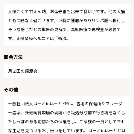
人懐こくて甘えん坊。お留守番も出来て良い子です。他の犬猫
とも問題なく過ごせます。※胸に腫瘤がありリンパ腫へ移行し
そうな感じだとの獣医の見解で、高度医療で再検査が必要で
す。両側鼠径ヘルニアは手術済。
面会方法
月２回の譲渡会
その他
一般社団法人はーとinはーとZRは、各地の保健所やブリーダ
ー崩壊、多頭飼育崩壊の現場から殺処分寸前で行き場をなくし
たしっぽのある動物たちの保護をし、ご家族の一員として幸せ
な生活を見つけるお手伝いをしています。 はーとinはーととは