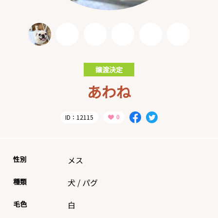
譲渡決定
あわね
ID：12115
性別
メス
種類
犬
/
パグ
毛色
白