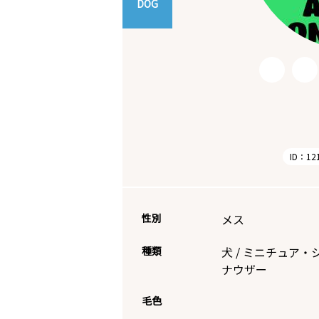
DOG
ID：12
性別
メス
種類
犬
/
ミニチュア・
ナウザー
毛色