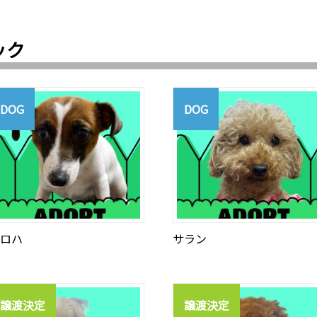
ック
DOG
DOG
ロハ
サラン
譲渡決定
譲渡決定