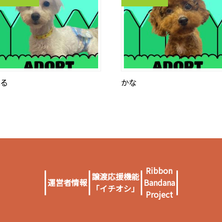
る
かな
Ribbon
譲渡応援機能
運営者情報
Bandana
「イチオシ」
Project