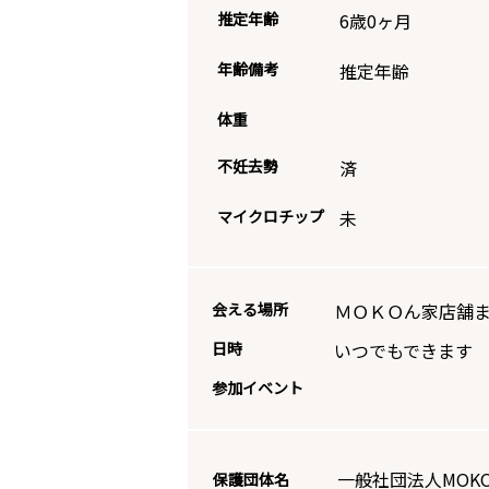
推定年齢
6歳0ヶ月
年齢備考
推定年齢
体重
不妊去勢
済
マイクロチップ
未
会える場所
ＭＯＫＯん家店舗
日時
いつでもできます
参加イベント
一般社団法人MOK
保護団体名