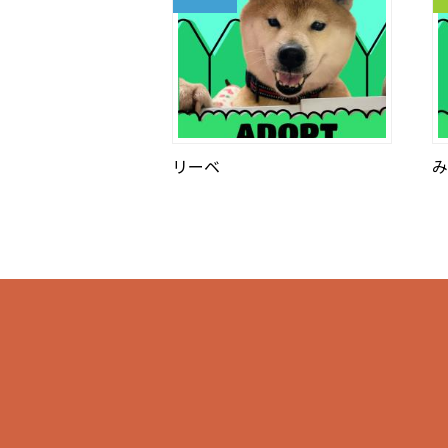
リーベ
み