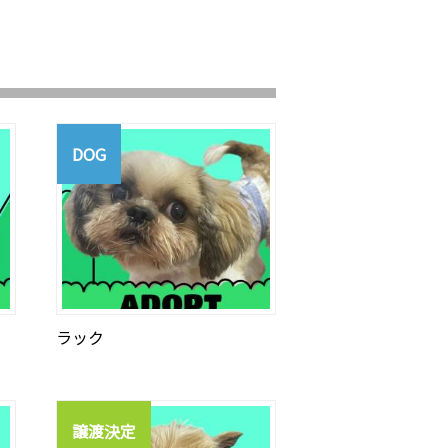
DOG
ラック
譲渡決定