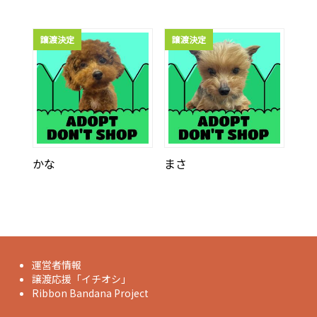
譲渡決定
譲渡決定
かな
まさ
運営者情報
譲渡応援「イチオシ」
Ribbon Bandana Project