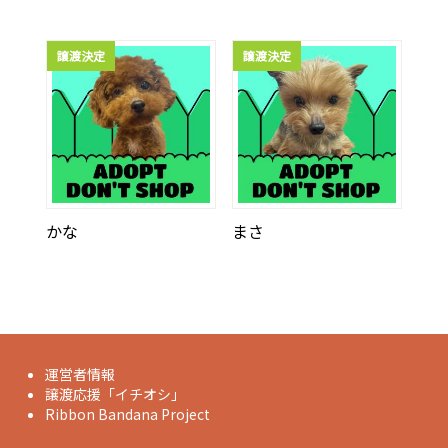
譲渡決定
譲渡決定
かな
まさ
運営者情報
譲渡応援「イチオシ」
Ribbon Bandana Project