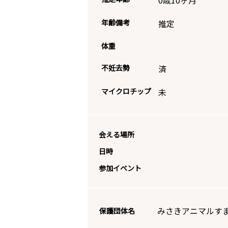
0歳10ヶ月
年齢備考
推定
体重
不妊去勢
済
マイクロチップ
未
会える場所
日時
参加イベント
みさきアニマルす
保護団体名