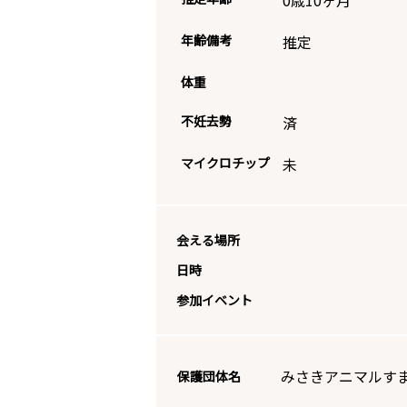
0歳10ヶ月
年齢備考
推定
体重
不妊去勢
済
マイクロチップ
未
会える場所
日時
参加イベント
みさきアニマルす
保護団体名