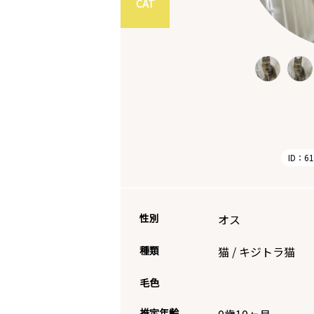
CAT
ID：61
性別
オス
種類
猫
/
キジトラ猫
毛色
推定年齢