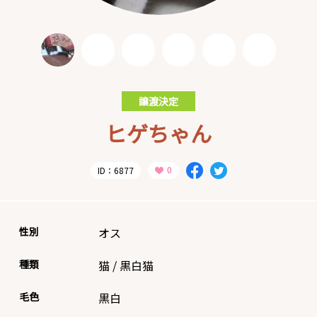
譲渡決定
ヒゲちゃん
ID：6877
性別
オス
種類
猫
/
黒白猫
毛色
黒白