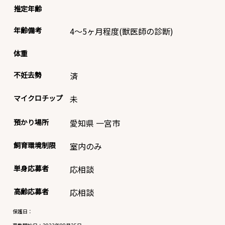
推定年齢
年齢備考
4～5ヶ月程度(獣医師の診断)
体重
不妊去勢
済
マイクロチップ
未
預かり場所
愛知県 一宮市
飼育環境制限
室内のみ
単身応募者
応相談
高齢応募者
応相談
保護日：